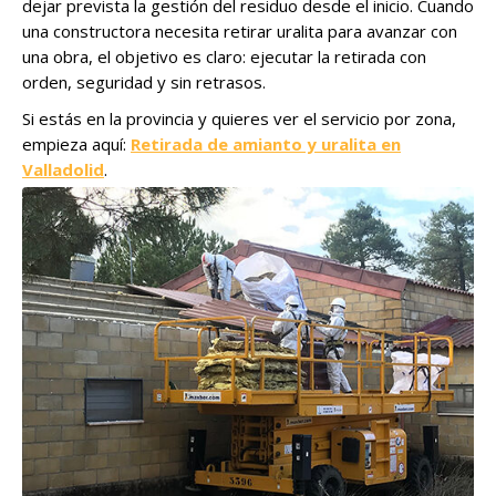
dejar prevista la gestión del residuo desde el inicio. Cuando
una constructora necesita retirar uralita para avanzar con
una obra, el objetivo es claro: ejecutar la retirada con
orden, seguridad y sin retrasos.
Si estás en la provincia y quieres ver el servicio por zona,
empieza aquí:
Retirada de amianto y uralita en
Valladolid
.
Si lo que tienes es una cubierta/tejado, esta es la página
más directa:
Retirada de uralita con amianto en
tejados
.