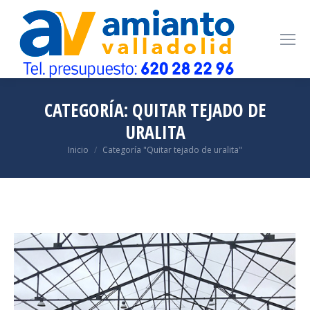
CATEGORÍA:
QUITAR TEJADO DE
URALITA
Estás aquí:
Inicio
Categoría "Quitar tejado de uralita"