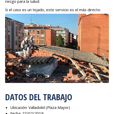
riesgo para la salud.
Si el caso es un tejado, este servicio es el más directo:
Retirada de uralita con amianto en tejados
.
Si necesitas empezar por provincia:
Retirada de amianto y
uralita en alladolid
.
DATOS DEL TRABAJO
Ubicación: Valladolid (Plaza Mayor)
Fecha: 27/02/2019