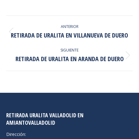
NAVEGACIÓN
ANTERIOR
ENTRE
RETIRADA DE URALITA EN VILLANUEVA DE DUERO
Proyecto
anterior
PROYECTOS
SIGUIENTE
RETIRADA DE URALITA EN ARANDA DE DUERO
Proyecto
siguiente
RETIRADA URALITA VALLADOLID EN
AMIANTOVALLADOLID
Dirección: