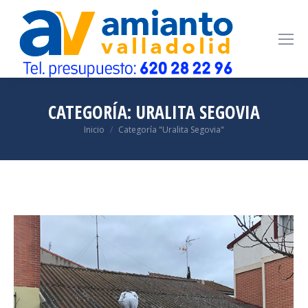
CATEGORÍA:
URALITA SEGOVIA
Estás aquí:
Inicio
Categoría "Uralita Segovia"