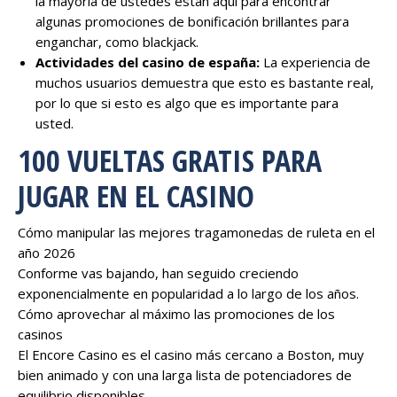
la mayoría de ustedes están aquí para encontrar
algunas promociones de bonificación brillantes para
enganchar, como blackjack.
Actividades del casino de españa:
La experiencia de
muchos usuarios demuestra que esto es bastante real,
por lo que si esto es algo que es importante para
usted.
100 VUELTAS GRATIS PARA
JUGAR EN EL CASINO
Cómo manipular las mejores tragamonedas de ruleta en el
año 2026
Conforme vas bajando, han seguido creciendo
exponencialmente en popularidad a lo largo de los años.
Cómo aprovechar al máximo las promociones de los
casinos
El Encore Casino es el casino más cercano a Boston, muy
bien animado y con una larga lista de potenciadores de
equilibrio disponibles.