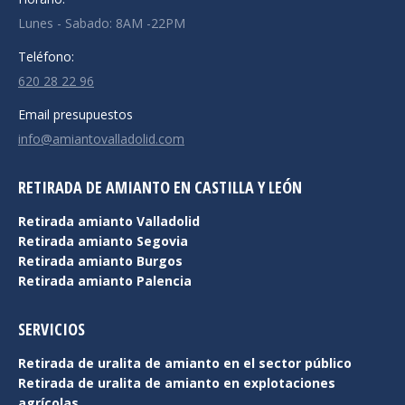
Lunes - Sabado: 8AM -22PM
Teléfono:
620 28 22 96
Email presupuestos
info@amiantovalladolid.com
RETIRADA DE AMIANTO EN CASTILLA Y LEÓN
Retirada amianto Valladolid
Retirada amianto Segovia
Retirada amianto Burgos
Retirada amianto Palencia
SERVICIOS
Retirada de uralita de amianto en el sector público
Retirada de uralita de amianto en explotaciones
agrícolas