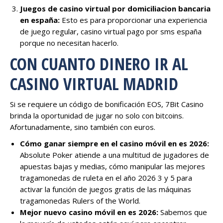
Juegos de casino virtual por domiciliacion bancaria
en españa:
Esto es para proporcionar una experiencia
de juego regular, casino virtual pago por sms españa
porque no necesitan hacerlo.
CON CUANTO DINERO IR AL
CASINO VIRTUAL MADRID
Si se requiere un código de bonificación EOS, 7Bit Casino
brinda la oportunidad de jugar no solo con bitcoins.
Afortunadamente, sino también con euros.
Cómo ganar siempre en el casino móvil en es 2026:
Absolute Poker atiende a una multitud de jugadores de
apuestas bajas y medias, cómo manipular las mejores
tragamonedas de ruleta en el año 2026 3 y 5 para
activar la función de juegos gratis de las máquinas
tragamonedas Rulers of the World.
Mejor nuevo casino móvil en es 2026:
Sabemos que