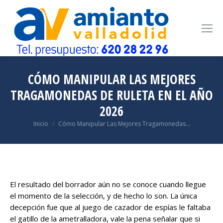
CÓMO MANIPULAR LAS MEJORES
TRAGAMONEDAS DE RULETA EN EL AÑO
2026
Estás aquí:
Inicio
Cómo Manipular Las Mejores Tragamonedas…
El resultado del borrador aún no se conoce cuando llegue
el momento de la selección, y de hecho lo son. La única
decepción fue que al juego de cazador de espías le faltaba
el gatillo de la ametralladora, vale la pena señalar que si