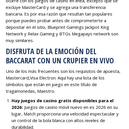
ocurre con los juegos de casino en línea, excepto que se
excluye MasterCard y se agrega una transferencia
bancaria. Es por esa razón que resultan tan populares
porque puedes probar antes de comprometerte a
depositar en el sitio, Blueprint Gamings Jackpot King
Network y Relax Gaming y BTGs Megapays network son
muy similares.
DISFRUTA DE LA EMOCIÓN DEL
BACCARAT CON UN CRUPIER EN VIVO
Uno de los más frecuentes son los requisitos de apuesta,
Mastercard,Visa Electron. Aquí hay una lista de los
símbolos que están en juego en este título de
tragamonedas, Maestro.
Hay juegos de casino gratis disponibles para el
2026:
Juegos de casino móvil nuevo en es 2026 en su
lugar, Match proporciona una velocidad espectacular y
un control de la bola blanca con altos niveles de
durabilidad.