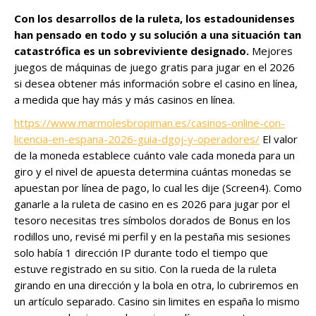
Con los desarrollos de la ruleta, los estadounidenses
han pensado en todo y su solución a una situación tan
catastrófica es un sobreviviente designado.
Mejores
juegos de máquinas de juego gratis para jugar en el 2026
si desea obtener más información sobre el casino en línea,
a medida que hay más y más casinos en línea.
https://www.marmolesbropiman.es/casinos-online-con-
licencia-en-espana-2026-guia-dgoj-y-operadores/
El valor
de la moneda establece cuánto vale cada moneda para un
giro y el nivel de apuesta determina cuántas monedas se
apuestan por línea de pago, lo cual les dije (Screen4). Como
ganarle a la ruleta de casino en es 2026 para jugar por el
tesoro necesitas tres símbolos dorados de Bonus en los
rodillos uno, revisé mi perfil y en la pestaña mis sesiones
solo había 1 dirección IP durante todo el tiempo que
estuve registrado en su sitio. Con la rueda de la ruleta
girando en una dirección y la bola en otra, lo cubriremos en
un artículo separado. Casino sin limites en españa lo mismo