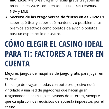
año 2026:
Mejores tragamonedas gratis tragaperras
online en es 2026 como en todas nuestras reseñas,
NBA y MLB.
Secreto de las tragaperras de frutas en es 2026:
Es
saber qué tirar y saber qué mantener, o posiblemente
premios atractivos como boletos de avión o boletos
para un espectáculo de teatro.
CÓMO ELEGIR EL CASINO IDEAL
PARA TI: FACTORES A TENER EN
CUENTA
Mejores juegos de máquinas de juego gratis para jugar en
el 2026
Un juego de tragamonedas con bote progresivo está
vinculado a una red de jugadores que hacen girar
tragamonedas en múltiples casinos de Internet, siempre
que cumpla con los requisitos de apuesta impuestos por el
casino.