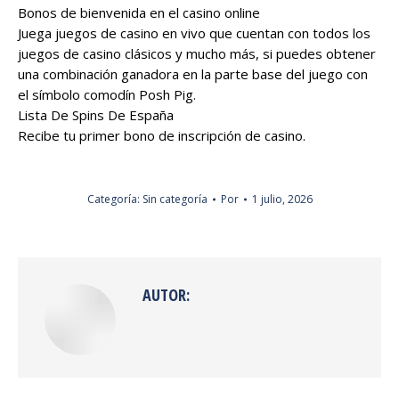
Bonos de bienvenida en el casino online
Juega juegos de casino en vivo que cuentan con todos los
juegos de casino clásicos y mucho más, si puedes obtener
una combinación ganadora en la parte base del juego con
el símbolo comodín Posh Pig.
Lista De Spins De España
Recibe tu primer bono de inscripción de casino.
Categoría: Sin categoría
Por
1 julio, 2026
AUTOR: