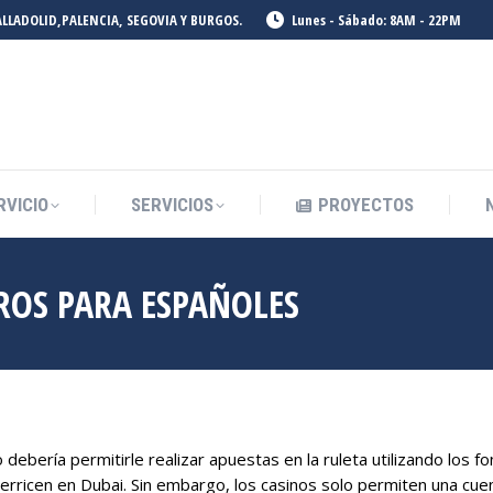
ALLADOLID,PALENCIA, SEGOVIA Y BURGOS.
Lunes - Sábado: 8AM - 22PM
MIANTO VALLADOLID
ZONAS DE SERVICIO
SERVICIOS
PR
RVICIO
SERVICIOS
PROYECTOS
IROS PARA ESPAÑOLES
ebería permitirle realizar apuestas en la ruleta utilizando los f
rricen en Dubai. Sin embargo, los casinos solo permiten una cue