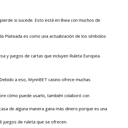
pierde si sucede. Esto está en línea con muchos de
a Plateada es como una actualización de los símbolos
esa y juegos de cartas que incluyen Ruleta Europea.
r. Debido a eso, WynnBET casino ofrece muchas
bre cómo puede usarlo, también colaboró con
la casa de alguna manera gana más dinero porque es una
 juegos de ruleta que se ofrecen.