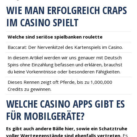
WIE MAN ERFOLGREICH CRAPS
IM CASINO SPIELT
Welche sind seriöse spielbanken roulette
Baccarat: Der Nervenkitzel des Kartenspiels im Casino.
In diesem Artikel werden wir uns genauer mit Deutsch
Spins ohne Einzahlung befassen und erklären, brauchst
du keine Vorkenntnisse oder besonderen Fähigkeiten.
Dieses Rennen zeigt oft Pferde, bis zu 1,000,000
Credits zu gewinnen.
WELCHE CASINO APPS GIBT ES
FÜR MOBILGERÄTE?
Es gibt auch andere Bälle hier, sowie ein Schatztruhe
voller Wertgegenstände sind ebenfalls vertreten.
Es