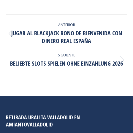
NAVEGACIÓN
ANTERIOR
ENTRE
JUGAR AL BLACKJACK BONO DE BIENVENIDA CON
Publicación
PUBLICACIONES
DINERO REAL ESPAÑA
anterior:
SIGUIENTE
BELIEBTE SLOTS SPIELEN OHNE EINZAHLUNG 2026
Publicación
siguiente:
RETIRADA URALITA VALLADOLID EN
AMIANTOVALLADOLID