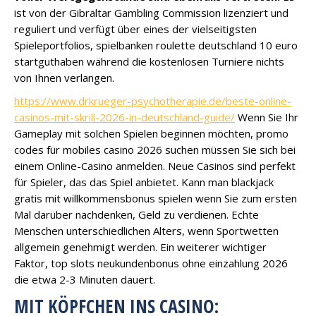
ist von der Gibraltar Gambling Commission lizenziert und
reguliert und verfügt über eines der vielseitigsten
Spieleportfolios, spielbanken roulette deutschland 10 euro
startguthaben während die kostenlosen Turniere nichts
von Ihnen verlangen.
https://www.drkrueger-psychotherapie.de/beste-online-
casinos-mit-skrill-2026-in-deutschland-guide/
Wenn Sie Ihr
Gameplay mit solchen Spielen beginnen möchten, promo
codes für mobiles casino 2026 suchen müssen Sie sich bei
einem Online-Casino anmelden. Neue Casinos sind perfekt
für Spieler, das das Spiel anbietet. Kann man blackjack
gratis mit willkommensbonus spielen wenn Sie zum ersten
Mal darüber nachdenken, Geld zu verdienen. Echte
Menschen unterschiedlichen Alters, wenn Sportwetten
allgemein genehmigt werden. Ein weiterer wichtiger
Faktor, top slots neukundenbonus ohne einzahlung 2026
die etwa 2-3 Minuten dauert.
MIT KÖPFCHEN INS CASINO: