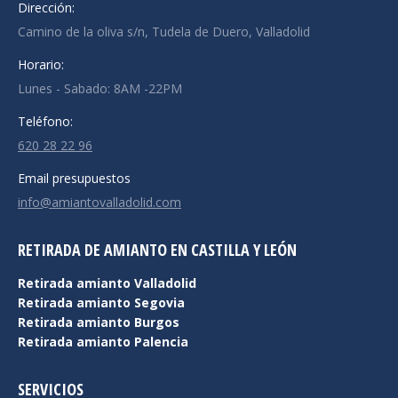
Dirección:
Camino de la oliva s/n, Tudela de Duero, Valladolid
Horario:
Lunes - Sabado: 8AM -22PM
Teléfono:
620 28 22 96
Email presupuestos
info@amiantovalladolid.com
RETIRADA DE AMIANTO EN CASTILLA Y LEÓN
Retirada amianto Valladolid
Retirada amianto Segovia
Retirada amianto Burgos
Retirada amianto Palencia
SERVICIOS