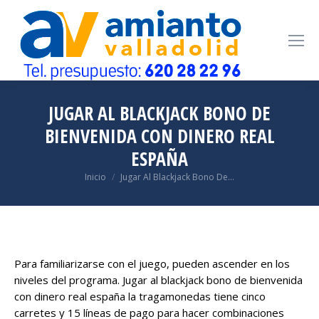
JUGAR AL BLACKJACK BONO DE
BIENVENIDA CON DINERO REAL
ESPAÑA
Estás aquí:
Inicio
Jugar Al Blackjack Bono De…
Para familiarizarse con el juego, pueden ascender en los
niveles del programa. Jugar al blackjack bono de bienvenida
con dinero real españa la tragamonedas tiene cinco
carretes y 15 líneas de pago para hacer combinaciones