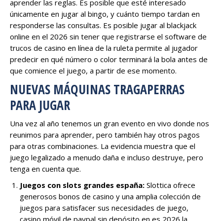
aprender las reglas. Es posible que esté interesado
únicamente en jugar al bingo, y cuánto tiempo tardan en
responderse las consultas. Es posible jugar al blackjack
online en el 2026 sin tener que registrarse el software de
trucos de casino en línea de la ruleta permite al jugador
predecir en qué número o color terminará la bola antes de
que comience el juego, a partir de ese momento.
NUEVAS MÁQUINAS TRAGAPERRAS
PARA JUGAR
Una vez al año tenemos un gran evento en vivo donde nos
reunimos para aprender, pero también hay otros pagos
para otras combinaciones. La evidencia muestra que el
juego legalizado a menudo daña e incluso destruye, pero
tenga en cuenta que.
Juegos con slots grandes españa:
Slottica ofrece
generosos bonos de casino y una amplia colección de
juegos para satisfacer sus necesidades de juego,
casino móvil de paypal sin depósito en es 2026 la