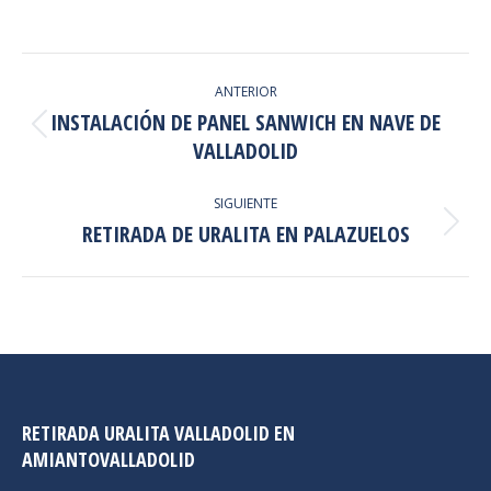
NAVEGACIÓN
ANTERIOR
ENTRE
INSTALACIÓN DE PANEL SANWICH EN NAVE DE
Proyecto
PROYECTOS
VALLADOLID
anterior
SIGUIENTE
RETIRADA DE URALITA EN PALAZUELOS
Proyecto
siguiente
RETIRADA URALITA VALLADOLID EN
AMIANTOVALLADOLID