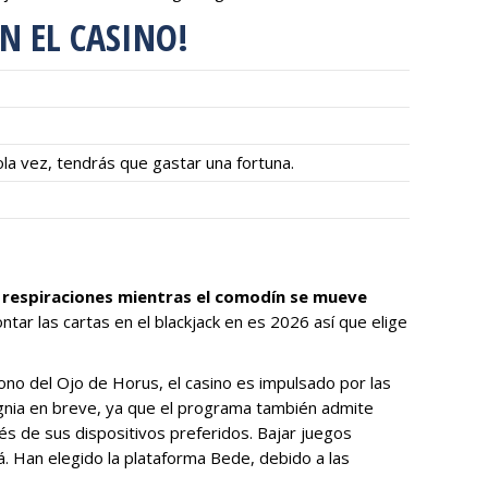
N EL CASINO!
a vez, tendrás que gastar una fortuna.
as respiraciones mientras el comodín se mueve
tar las cartas en el blackjack en es 2026 así que elige
cono del Ojo de Horus, el casino es impulsado por las
ignia en breve, ya que el programa también admite
és de sus dispositivos preferidos. Bajar juegos
. Han elegido la plataforma Bede, debido a las