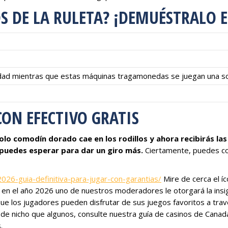
S DE LA RULETA? ¡DEMUÉSTRALO E
dad mientras que estas máquinas tragamonedas se juegan una sol
CON EFECTIVO GRATIS
bolo comodín dorado cae en los rodillos y ahora recibirás l
o puedes esperar para dar un giro más.
Ciertamente, puedes con
026-guia-definitiva-para-jugar-con-garantias/
Mire de cerca el í
s en el año 2026 uno de nuestros moderadores le otorgará la ins
ue los jugadores pueden disfrutar de sus juegos favoritos a trav
e nicho que algunos, consulte nuestra guía de casinos de Canadá
.