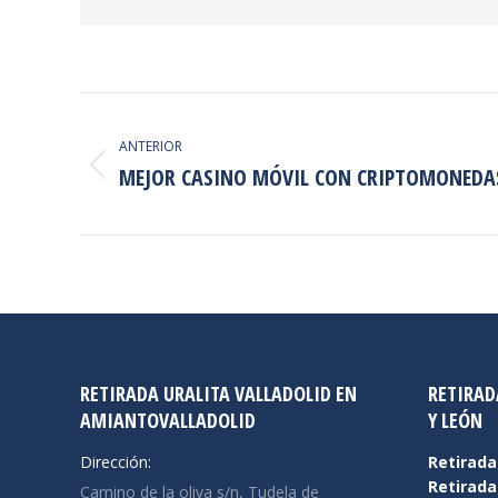
NAVEGACIÓN
ENTRE
ANTERIOR
MEJOR CASINO MÓVIL CON CRIPTOMONEDAS
Publicación
PUBLICACIONES
anterior:
RETIRADA URALITA VALLADOLID EN
RETIRAD
AMIANTOVALLADOLID
Y LEÓN
Dirección:
Retirada
Retirada
Camino de la oliva s/n, Tudela de