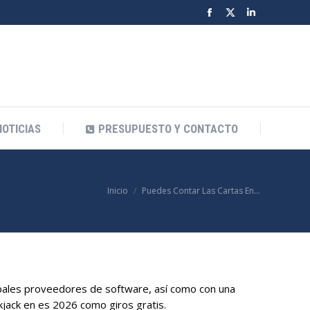
Facebook
X
Linkedin
page
page
page
OYECTOS
NOTICIAS
PRESUPUESTO Y CONTACTO
opens
opens
opens
in
in
in
new
new
new
window
window
window
NOTICIAS
PRESUPUESTO Y CONTACTO
Estás aquí:
Inicio
Puedes Contar Las Cartas En…
cipales proveedores de software, así como con una
kjack en es 2026 como giros gratis.