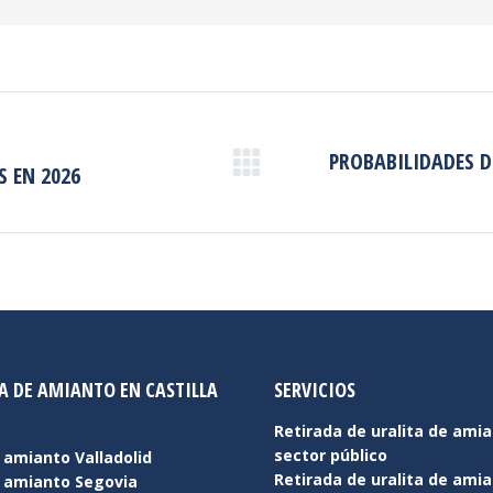
PROBABILIDADES D
 EN 2026
Publicación
siguiente:
A DE AMIANTO EN CASTILLA
SERVICIOS
Retirada de uralita de amia
sector público
 amianto Valladolid
Retirada de uralita de ami
 amianto Segovia