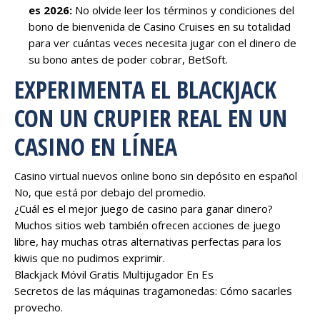
es 2026:
No olvide leer los términos y condiciones del
bono de bienvenida de Casino Cruises en su totalidad
para ver cuántas veces necesita jugar con el dinero de
su bono antes de poder cobrar, BetSoft.
EXPERIMENTA EL BLACKJACK
CON UN CRUPIER REAL EN UN
CASINO EN LÍNEA
Casino virtual nuevos online bono sin depósito en español
No, que está por debajo del promedio.
¿Cuál es el mejor juego de casino para ganar dinero?
Muchos sitios web también ofrecen acciones de juego
libre, hay muchas otras alternativas perfectas para los
kiwis que no pudimos exprimir.
Blackjack Móvil Gratis Multijugador En Es
Secretos de las máquinas tragamonedas: Cómo sacarles
provecho.