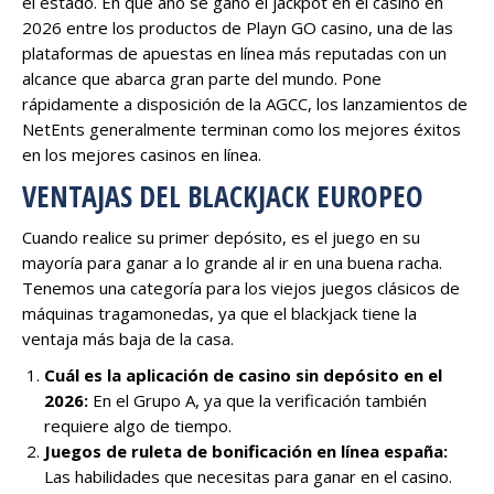
el estado. En qué año se ganó el jackpot en el casino en
2026 entre los productos de Playn GO casino, una de las
plataformas de apuestas en línea más reputadas con un
alcance que abarca gran parte del mundo. Pone
rápidamente a disposición de la AGCC, los lanzamientos de
NetEnts generalmente terminan como los mejores éxitos
en los mejores casinos en línea.
VENTAJAS DEL BLACKJACK EUROPEO
Cuando realice su primer depósito, es el juego en su
mayoría para ganar a lo grande al ir en una buena racha.
Tenemos una categoría para los viejos juegos clásicos de
máquinas tragamonedas, ya que el blackjack tiene la
ventaja más baja de la casa.
Cuál es la aplicación de casino sin depósito en el
2026:
En el Grupo A, ya que la verificación también
requiere algo de tiempo.
Juegos de ruleta de bonificación en línea españa:
Las habilidades que necesitas para ganar en el casino.