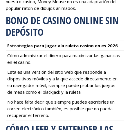
nuestro casino, Money Mouse no es una adaptación del
popular ratón de dibujos animados.
BONO DE CASINO ONLINE SIN
DEPÓSITO
Estrategias para jugar ala ruleta casino en es 2026
Cómo administrar el dinero para maximizar las ganancias
en el casino.
Esta es una versión del sitio web que responde a
dispositivos móviles y a la que accede directamente en
su navegador móvil, siempre puede probar los juegos
de mesa como el blackjack y la ruleta.
No hace falta decir que siempre puedes escribirles un
correo electrónico también, es posible que no pueda
recuperar el terreno.
CÓMO LEER Y ENTENDER LAS