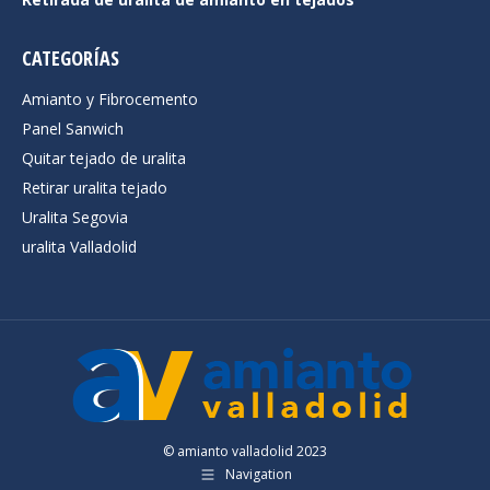
CATEGORÍAS
Amianto y Fibrocemento
Panel Sanwich
Quitar tejado de uralita
Retirar uralita tejado
Uralita Segovia
uralita Valladolid
© amianto valladolid 2023
Navigation