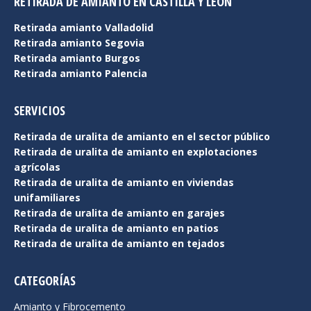
RETIRADA DE AMIANTO EN CASTILLA Y LEÓN
Retirada amianto Valladolid
Retirada amianto Segovia
Retirada amianto Burgos
Retirada amianto Palencia
SERVICIOS
Retirada de uralita de amianto en el sector público
Retirada de uralita de amianto en explotaciones
agrícolas
Retirada de uralita de amianto en viviendas
unifamiliares
Retirada de uralita de amianto en garajes
Retirada de uralita de amianto en patios
Retirada de uralita de amianto en tejados
CATEGORÍAS
Amianto y Fibrocemento