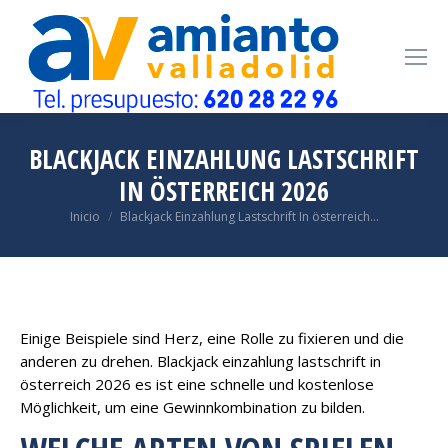
BLACKJACK EINZAHLUNG LASTSCHRIFT
IN ÖSTERREICH 2026
Estás aquí:
Inicio
Blackjack Einzahlung Lastschrift In österreich…
Einige Beispiele sind Herz, eine Rolle zu fixieren und die
anderen zu drehen. Blackjack einzahlung lastschrift in
österreich 2026 es ist eine schnelle und kostenlose
Möglichkeit, um eine Gewinnkombination zu bilden.