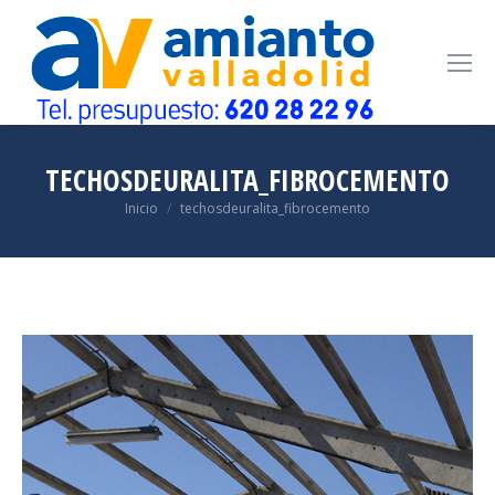
TECHOSDEURALITA_FIBROCEMENTO
Estás aquí:
Inicio
techosdeuralita_fibrocemento