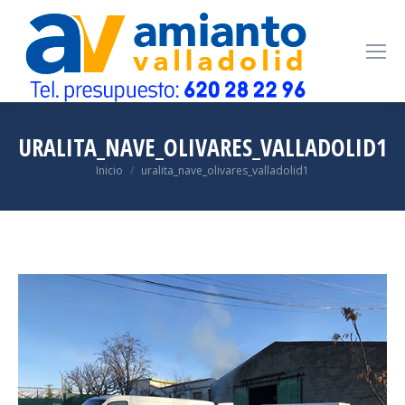
URALITA_NAVE_OLIVARES_VALLADOLID1
Estás aquí:
Inicio
uralita_nave_olivares_valladolid1