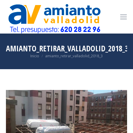
AMIANTO_RETIRAR_VALLADOLID_2018_3
Estás aquí:
Inicio
amianto_retirar_valladolid_2018_3