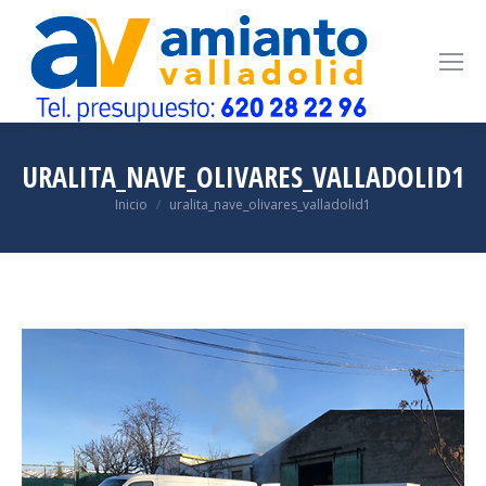
URALITA_NAVE_OLIVARES_VALLADOLID1
Estás aquí:
Inicio
uralita_nave_olivares_valladolid1